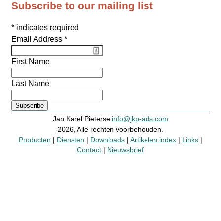
Subscribe to our mailing list
*
indicates required
Email Address
*
First Name
Last Name
Jan Karel Pieterse
info@jkp-ads.com
2026, Alle rechten voorbehouden.
Producten
|
Diensten
|
Downloads
|
Artikelen index
|
Links
|
Contact
|
Nieuwsbrief